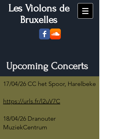
Les Vio
lons de
Bruxelles
Upcoming Concerts
17/04/26 CC het Spoor, Harelbeke
https://urls.fr/l2uV7C
18/04/26 Dranouter
MuziekCentrum