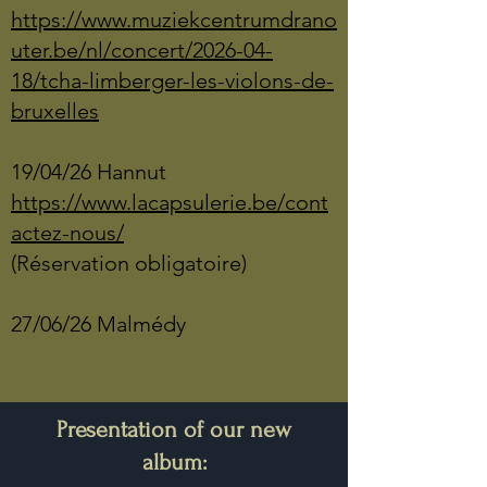
https://www.muziekcentrumdrano
uter.be/nl/concert/2026-04-
18/tcha-limberger-les-violons-de-
bruxelles
19/04/26 Hannut
https://www.lacapsulerie.be/cont
actez-nous/
(Réservation obligatoire)
27/06/26 Malmédy
Presentation of our new
album: